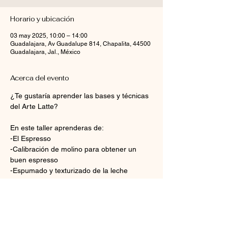
Horario y ubicación
03 may 2025, 10:00 – 14:00
Guadalajara, Av Guadalupe 814, Chapalita, 44500
Guadalajara, Jal., México
Acerca del evento
¿Te gustaría aprender las bases y técnicas 
del Arte Latte?
En este taller aprenderas de:
-El Espresso
-Calibración de molino para obtener un 
buen espresso
-Espumado y texturizado de la leche
-Arte Latte vertido y sus figuras básicas: 
Corazón, Rosetta, Tulipán
Mostrar más