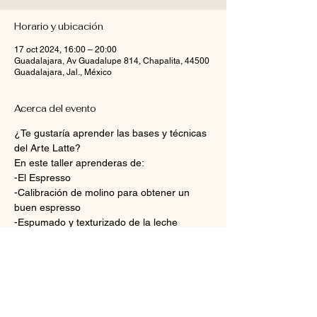
Horario y ubicación
17 oct 2024, 16:00 – 20:00
Guadalajara, Av Guadalupe 814, Chapalita, 44500
Guadalajara, Jal., México
Acerca del evento
¿Te gustaría aprender las bases y técnicas 
del Arte Latte?
En este taller aprenderas de:
-El Espresso
-Calibración de molino para obtener un 
buen espresso
-Espumado y texturizado de la leche
-Arte Latte vertido y sus figuras básicas: 
Corazón, Rosetta, Tulipán
Mostrar más