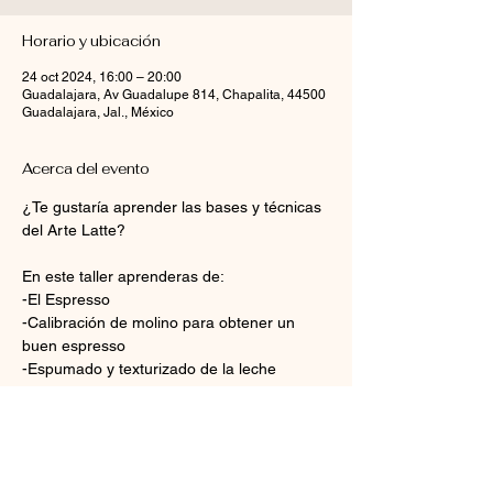
Horario y ubicación
24 oct 2024, 16:00 – 20:00
Guadalajara, Av Guadalupe 814, Chapalita, 44500
Guadalajara, Jal., México
Acerca del evento
¿Te gustaría aprender las bases y técnicas 
del Arte Latte?
En este taller aprenderas de:
-El Espresso
-Calibración de molino para obtener un 
buen espresso
-Espumado y texturizado de la leche
-Arte Latte vertido y sus figuras básicas: 
Corazón, Rosetta, Tulipán
Mostrar más