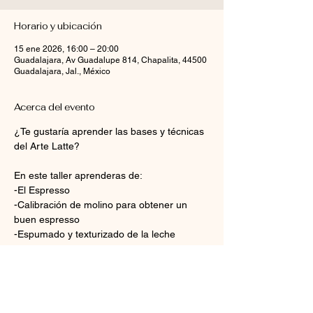
Horario y ubicación
15 ene 2026, 16:00 – 20:00
Guadalajara, Av Guadalupe 814, Chapalita, 44500
Guadalajara, Jal., México
Acerca del evento
¿Te gustaría aprender las bases y técnicas 
del Arte Latte?
En este taller aprenderas de:
-El Espresso
-Calibración de molino para obtener un 
buen espresso
-Espumado y texturizado de la leche
-Arte Latte vertido y sus figuras básicas: 
Corazón, Rosetta, Tulipán
Mostrar más