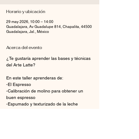
Horario y ubicación
29 may 2026, 10:00 – 14:00
Guadalajara, Av Guadalupe 814, Chapalita, 44500
Guadalajara, Jal., México
Acerca del evento
¿Te gustaría aprender las bases y técnicas 
del Arte Latte?
En este taller aprenderas de:
-El Espresso
-Calibración de molino para obtener un 
buen espresso
-Espumado y texturizado de la leche
-Arte Latte vertido y sus figuras básicas: 
Corazón, Rosetta, Tulipán
Mostrar más