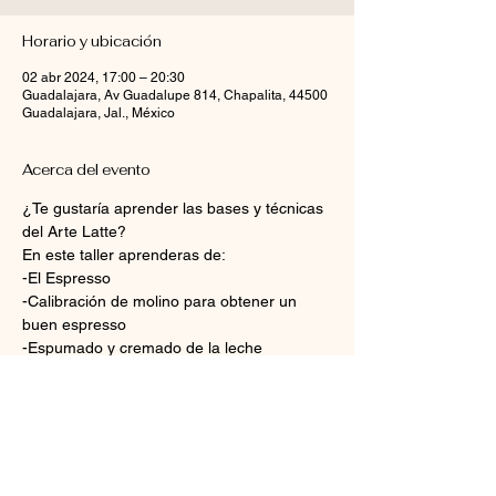
Horario y ubicación
02 abr 2024, 17:00 – 20:30
Guadalajara, Av Guadalupe 814, Chapalita, 44500
Guadalajara, Jal., México
Acerca del evento
¿Te gustaría aprender las bases y técnicas 
del Arte Latte?
En este taller aprenderas de:
-El Espresso
-Calibración de molino para obtener un 
buen espresso
-Espumado y cremado de la leche
-Vertido y figuras básicas de Arte Latte: 
corazón, rosetta, tulipán
Mostrar más