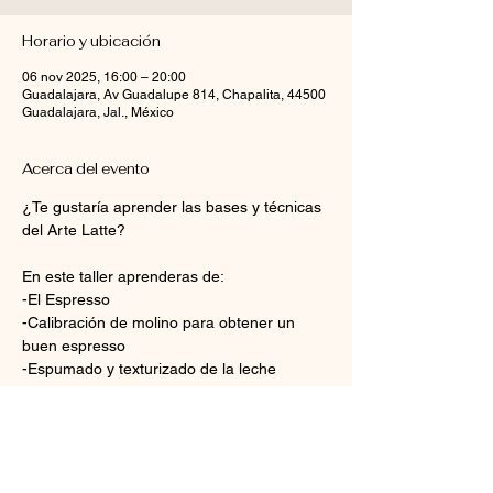
Horario y ubicación
06 nov 2025, 16:00 – 20:00
Guadalajara, Av Guadalupe 814, Chapalita, 44500
Guadalajara, Jal., México
Acerca del evento
¿Te gustaría aprender las bases y técnicas 
del Arte Latte?
En este taller aprenderas de:
-El Espresso
-Calibración de molino para obtener un 
buen espresso
-Espumado y texturizado de la leche
-Arte Latte vertido y sus figuras básicas: 
Corazón, Rosetta, Tulipán
Mostrar más