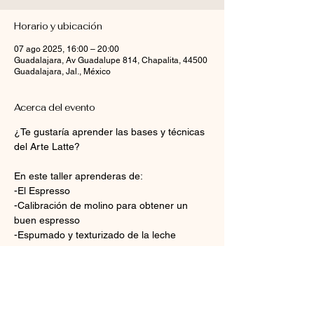
Horario y ubicación
07 ago 2025, 16:00 – 20:00
Guadalajara, Av Guadalupe 814, Chapalita, 44500
Guadalajara, Jal., México
Acerca del evento
¿Te gustaría aprender las bases y técnicas 
del Arte Latte?
En este taller aprenderas de:
-El Espresso
-Calibración de molino para obtener un 
buen espresso
-Espumado y texturizado de la leche
-Arte Latte vertido y sus figuras básicas: 
Corazón, Rosetta, Tulipán
Mostrar más