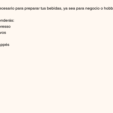
ecesario para preparar tus bebidas, ya sea para negocio o hobb
enderás:
presso
lvos
rappés