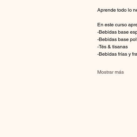
Aprende todo lo n
En este curso apr
-Bebidas base es
-Bebidas base po
-Tés & tisanas
-Bebidas frías y f
Mostrar más