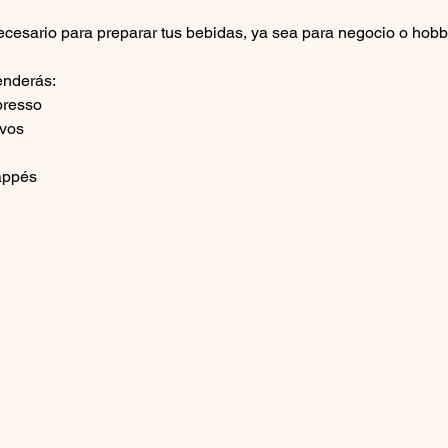
ecesario para preparar tus bebidas, ya sea para negocio o hobb
enderás:
presso
lvos
rappés