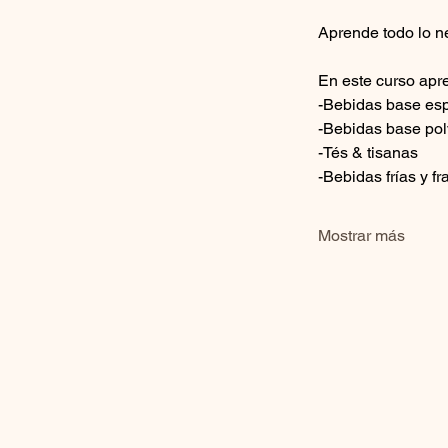
Aprende todo lo n
En este curso apr
-Bebidas base es
-Bebidas base po
-Tés & tisanas
-Bebidas frías y f
Mostrar más