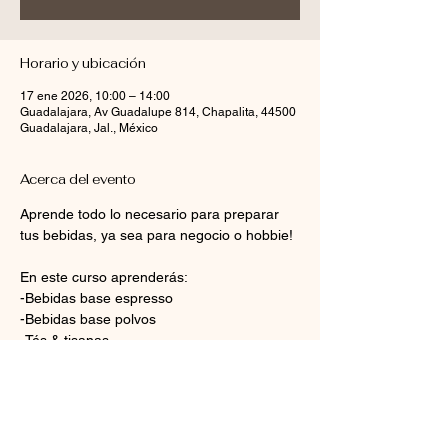
Horario y ubicación
17 ene 2026, 10:00 – 14:00
Guadalajara, Av Guadalupe 814, Chapalita, 44500
Guadalajara, Jal., México
Acerca del evento
Aprende todo lo necesario para preparar 
tus bebidas, ya sea para negocio o hobbie!
En este curso aprenderás:
-Bebidas base espresso
-Bebidas base polvos
-Tés & tisanas
-Bebidas frías y frappés
Mostrar más