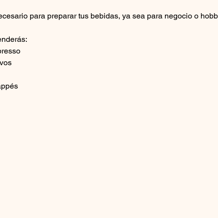
ecesario para preparar tus bebidas, ya sea para negocio o hobb
enderás:
presso
lvos
rappés