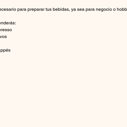
ecesario para preparar tus bebidas, ya sea para negocio o hobb
enderás:
presso
lvos
rappés