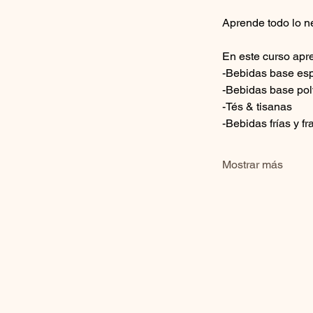
Aprende todo lo n
En este curso apr
-Bebidas base es
-Bebidas base po
-Tés & tisanas
-Bebidas frías y f
Mostrar más