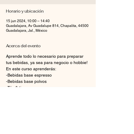
Horario y ubicación
15 jun 2024, 10:00 – 14:40
Guadalajara, Av Guadalupe 814, Chapalita, 44500
Guadalajara, Jal., México
Acerca del evento
Aprende todo lo necesario para preparar 
tus bebidas, ya sea para negocio o hobbie!
En este curso aprenderás:
-Bebidas base espresso
-Bebidas base polvos
-Tés & tisanas
-Bebidas frías y frappés
Mostrar más