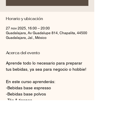
Horario y ubicación
27 nov 2025, 16:00 – 20:00
Guadalajara, Av Guadalupe 814, Chapalita, 44500
Guadalajara, Jal., México
Acerca del evento
Aprende todo lo necesario para preparar 
tus bebidas, ya sea para negocio o hobbie!
En este curso aprenderás:
-Bebidas base espresso
-Bebidas base polvos
-Tés & tisanas
-Bebidas frías y frappés
Mostrar más