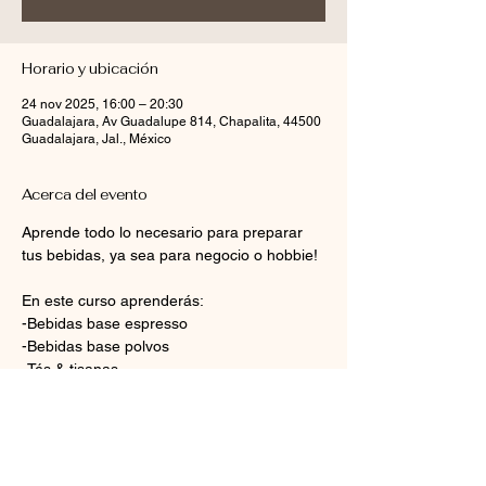
Horario y ubicación
24 nov 2025, 16:00 – 20:30
Guadalajara, Av Guadalupe 814, Chapalita, 44500
Guadalajara, Jal., México
Acerca del evento
Aprende todo lo necesario para preparar 
tus bebidas, ya sea para negocio o hobbie!
En este curso aprenderás:
-Bebidas base espresso
-Bebidas base polvos
-Tés & tisanas
-Bebidas frías y frappés
Mostrar más