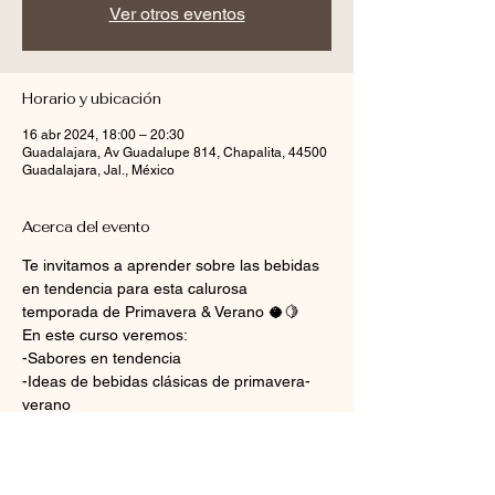
Ver otros eventos
Horario y ubicación
16 abr 2024, 18:00 – 20:30
Guadalajara, Av Guadalupe 814, Chapalita, 44500
Guadalajara, Jal., México
Acerca del evento
Te invitamos a aprender sobre las bebidas 
en tendencia para esta calurosa 
temporada de Primavera & Verano 🥥🍋
En este curso veremos:
-Sabores en tendencia
-Ideas de bebidas clásicas de primavera-
verano
-Preparación de recetas de bebidas frías, 
mocktails, frappés y smoothies
-Decoración de bebidas y toppings