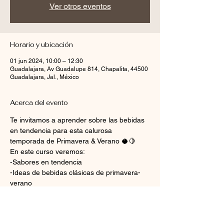
Ver otros eventos
Horario y ubicación
01 jun 2024, 10:00 – 12:30
Guadalajara, Av Guadalupe 814, Chapalita, 44500
Guadalajara, Jal., México
Acerca del evento
Te invitamos a aprender sobre las bebidas 
en tendencia para esta calurosa 
temporada de Primavera & Verano 🥥🍋
En este curso veremos:
-Sabores en tendencia
-Ideas de bebidas clásicas de primavera-
verano
-Preparación de recetas de bebidas frías, 
mocktails, frappés y smoothies
-Decoración de bebidas y toppings