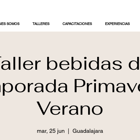
NES SOMOS
TALLERES
CAPACITACIONES
EXPERIENCIAS
aller bebidas 
porada Primav
Verano
mar, 25 jun
  |  
Guadalajara