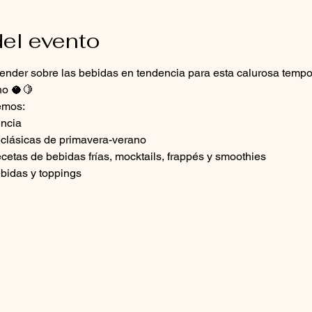
el evento
render sobre las bebidas en tendencia para esta calurosa temp
no 🥥🍋
emos:
encia
 clásicas de primavera-verano
cetas de bebidas frías, mocktails, frappés y smoothies
bidas y toppings