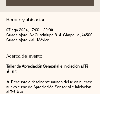
Horario y ubicación
07 ago 2024, 17:00 – 20:00
Guadalajara, Av Guadalupe 814, Chapalita, 44500
Guadalajara, Jal., México
Acerca del evento
Taller de Apreciación Sensorial e Iniciación al Té
!
🍵 🧋✨
🌟 Descubre el fascinante mundo del té en nuestro
nuevo curso de Apreciación Sensorial e Iniciación
al Té! 🍵🌿
En este curso aprenderás:
Parte I. Teoría
¿Qué es el té? ¿Qué es una infusión?
Diferencias
Apreciación sensorial: ¿Qué es?
¿Qué es una nota?