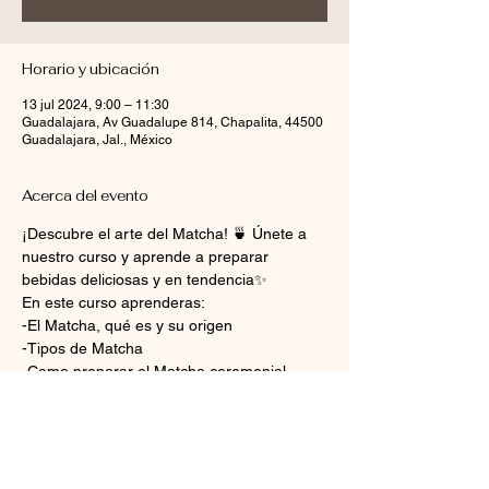
Horario y ubicación
13 jul 2024, 9:00 – 11:30
Guadalajara, Av Guadalupe 814, Chapalita, 44500
Guadalajara, Jal., México
Acerca del evento
¡Descubre el arte del Matcha! 🍵 Únete a 
nuestro curso y aprende a preparar 
bebidas deliciosas y en tendencia✨
En este curso aprenderas:
-El Matcha, qué es y su origen
-Tipos de Matcha
-Como preparar el Matcha ceremonial
-Demostración y preparación de bebidas 
con Matcha
Mostrar más