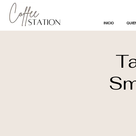
INICIO
QUIE
Ta
Sm