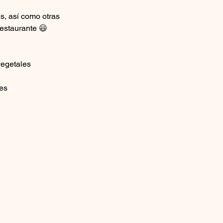
, así como otras 
estaurante 😃
vegetales
ies