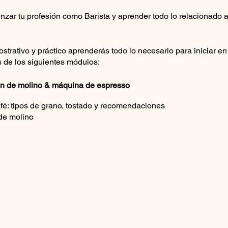
nzar tu profesión como Barista y aprender todo lo relacionado 
ostrativo y práctico aprenderás todo lo necesario para iniciar e
s de los siguientes módulos:
ión de molino & máquina de espresso
afé: tipos de grano, tostado y recomendaciones
de molino
y programación y limpieza de la máquina de Espresso
 de Espresso
fé y Métodos de extracción
specialidad
en métodos de extracción: Chemex, Prensa Francesa, V60, Moka
 Sifón Japonés