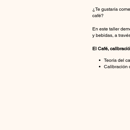
¿Te gustaría come
café?
En este taller dem
y bebidas, a travé
El Café, calibrac
Teoría del c
Calibración 
Utilización 
Preparación
Apreciación de ca
El café de e
Preparación 
Aeropress y
Barra de bebidas