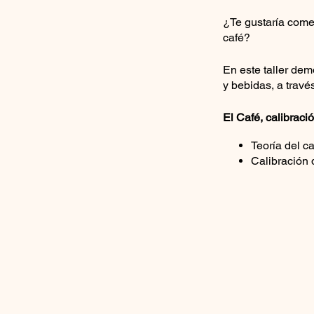
¿Te gustaría come
café?
En este taller dem
y bebidas, a travé
El Café, calibrac
Teoría del c
Calibración 
Utilización 
Preparación
Apreciación de ca
El café de e
Preparación 
Aeropress y
Barra de bebidas