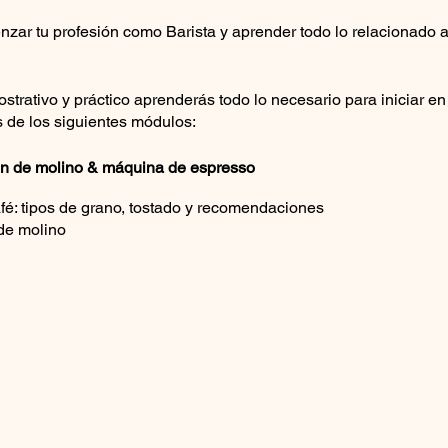
nzar tu profesión como Barista y aprender todo lo relacionado 
ostrativo y práctico aprenderás todo lo necesario para iniciar e
s de los siguientes módulos:
ión de molino & máquina de espresso
afé: tipos de grano, tostado y recomendaciones
de molino
y programación y limpieza de la máquina de Espresso
 de Espresso
fé y Métodos de extracción
specialidad
en métodos de extracción: Chemex, Prensa Francesa, V60, Moka
 Sifón Japonés