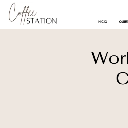
INICIO
QUIE
Wor
C