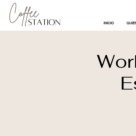
INICIO
QUIE
Wor
E