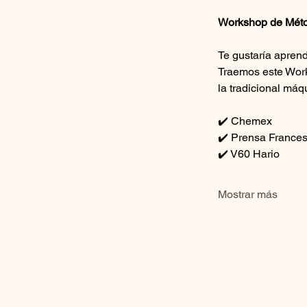
Workshop de Méto
Te gustaría aprend
Traemos este Work
la tradicional máq
✔️ Chemex
✔️ Prensa France
✔️ V60 Hario
Mostrar más